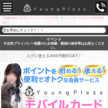
【川崎純愛組】恋人系ソープランド「ヤングプラザ」
>
イベント
>
スグに使える3000円割引
GET！
お早めにチェック！！！
イベント
※女性プライバシー保護のため画像・動画の保存等はお控えくださ
い。
スグに使える3000円割引GET！