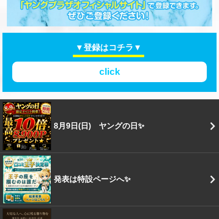
▼登録はコチラ▼
click
8月9日(日) ヤングの日✨
発表は特設ページへ✨