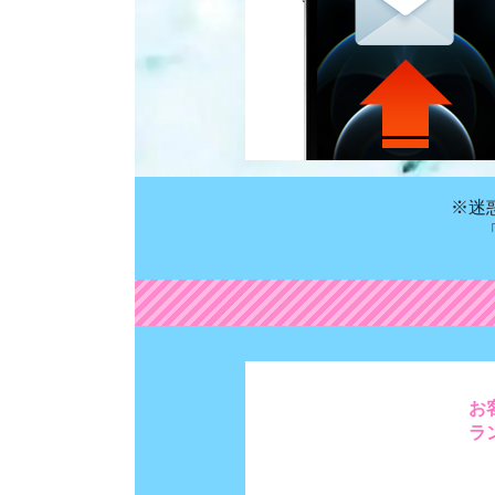
※迷
お
ラ